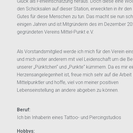
Glück als Fehleinschätzung heraus. Doch diese eine Wo
den Schicksalen auf dieser Station, erweckten in ihr de
Gutes für diese Menschen zu tun. Das macht sie nun sch
einigen Jahren und ist Mitgründerin des im Dezember 2
gegründeten Vereins Mittel-Punkt e.V.
Als Vorstandsmitglied werde ich mich für den Verein ein
und mich unter anderem mit viel Leidenschaft um die B
unserer „Pünktchen“ und „Punkte“ kümmern. Da es mir e
Herzensangelegenheit ist, freue mich sehr auf die Arbeit 
Mittelpunktler und hoffe, viel von meiner positiven
Lebenseinstellung an andere abgeben zu können.
Beruf:
Ich bin Inhaberin eines Tattoo- und Piercingstudios
Hobbys: