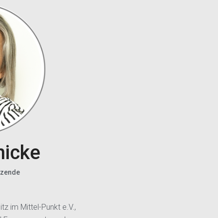
nicke
tzende
z im Mittel-Punkt e.V.,