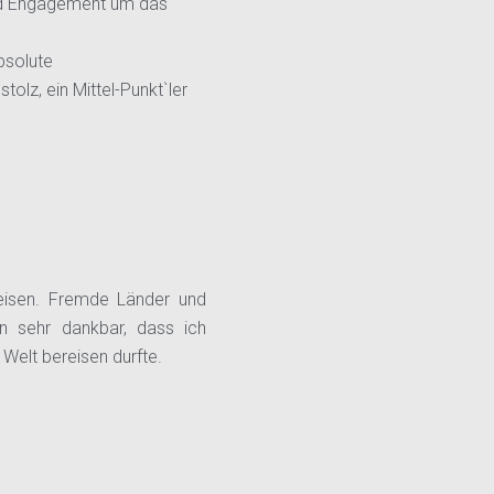
und Engagement um das
absolute
tolz, ein Mittel-Punkt`ler
eisen. Fremde Länder und
in sehr dankbar, dass ich
 Welt bereisen durfte.