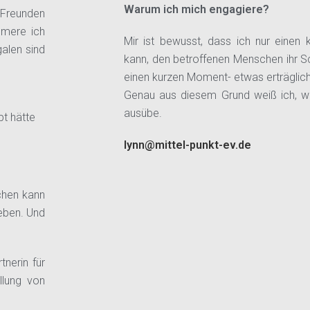
Warum ich mich engagiere?
 Freunden
mmere ich
Mir ist bewusst, dass ich nur einen k
alen sind
kann, den betroffenen Menschen ihr Sc
einen kurzen Moment- etwas erträglic
Genau aus diesem Grund weiß ich, w
ausübe.
pt hätte
lynn@mittel-punkt-ev.de
chen kann
eben. Und
tnerin für
llung von