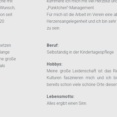
che mit
kümmere ich mich mit viel Herzblut 
n Wunsch,
„Pünktchen“-Management.
on seit
Für mich ist die Arbeit im Verein eine 
020
Herzensangelegenheit und ich bin sehr s
zu sein.
setzen
Beruf:
elange
Selbständig in der Kindertagespflege
ine große
Hobbys:
als
Meine große Leidenschaft ist das R
Kulturen faszinieren mich und ich b
bereits schon viele schöne Orte dieser
Lebensmotto:
Alles ergibt einen Sinn.